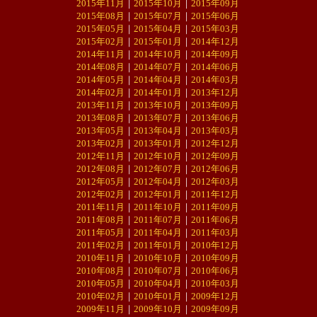
2015年11月
｜
2015年10月
｜
2015年09月
2015年08月
｜
2015年07月
｜
2015年06月
2015年05月
｜
2015年04月
｜
2015年03月
2015年02月
｜
2015年01月
｜
2014年12月
2014年11月
｜
2014年10月
｜
2014年09月
2014年08月
｜
2014年07月
｜
2014年06月
2014年05月
｜
2014年04月
｜
2014年03月
2014年02月
｜
2014年01月
｜
2013年12月
2013年11月
｜
2013年10月
｜
2013年09月
2013年08月
｜
2013年07月
｜
2013年06月
2013年05月
｜
2013年04月
｜
2013年03月
2013年02月
｜
2013年01月
｜
2012年12月
2012年11月
｜
2012年10月
｜
2012年09月
2012年08月
｜
2012年07月
｜
2012年06月
2012年05月
｜
2012年04月
｜
2012年03月
2012年02月
｜
2012年01月
｜
2011年12月
2011年11月
｜
2011年10月
｜
2011年09月
2011年08月
｜
2011年07月
｜
2011年06月
2011年05月
｜
2011年04月
｜
2011年03月
2011年02月
｜
2011年01月
｜
2010年12月
2010年11月
｜
2010年10月
｜
2010年09月
2010年08月
｜
2010年07月
｜
2010年06月
2010年05月
｜
2010年04月
｜
2010年03月
2010年02月
｜
2010年01月
｜
2009年12月
2009年11月
｜
2009年10月
｜
2009年09月