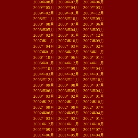
2009年08月
｜
2009年07月
｜
2009年06月
2009年05月
｜
2009年04月
｜
2009年03月
2009年02月
｜
2009年01月
｜
2008年12月
2008年11月
｜
2008年10月
｜
2008年09月
2008年08月
｜
2008年07月
｜
2008年06月
2008年05月
｜
2008年04月
｜
2008年03月
2008年02月
｜
2008年01月
｜
2007年12月
2007年11月
｜
2007年10月
｜
2007年09月
2007年04月
｜
2007年03月
｜
2007年02月
2007年01月
｜
2006年12月
｜
2006年11月
2006年10月
｜
2006年06月
｜
2006年01月
2005年01月
｜
2004年12月
｜
2004年11月
2004年10月
｜
2004年09月
｜
2004年04月
2004年03月
｜
2004年02月
｜
2004年01月
2003年12月
｜
2003年11月
｜
2003年10月
2003年09月
｜
2003年08月
｜
2003年07月
2003年06月
｜
2003年05月
｜
2003年04月
2003年03月
｜
2003年02月
｜
2003年01月
2002年12月
｜
2002年11月
｜
2002年10月
2002年09月
｜
2002年08月
｜
2002年07月
2002年06月
｜
2002年05月
｜
2002年04月
2002年03月
｜
2002年02月
｜
2002年01月
2001年12月
｜
2001年11月
｜
2001年10月
2001年09月
｜
2001年08月
｜
2001年07月
2001年06月
｜
2001年05月
｜
2001年04月