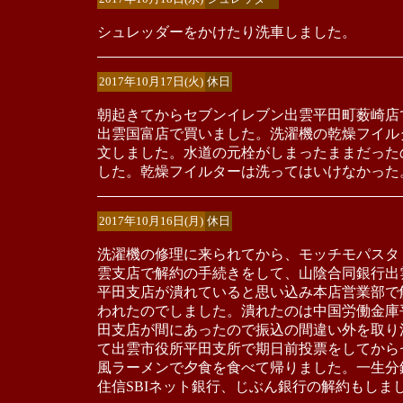
シュレッダーをかけたり洗車しました。
2017年10月17日(火)
休日
朝起きてからセブンイレブン出雲平田町薮崎店
出雲国富店で買いました。洗濯機の乾燥フイル
文しました。水道の元栓がしまったままだった
した。乾燥フイルターは洗ってはいけなかった
2017年10月16日(月)
休日
洗濯機の修理に来られてから、モッチモパスタ
雲支店で解約の手続きをして、山陰合同銀行出
平田支店が潰れていると思い込み本店営業部で
われたのでしました。潰れたのは中国労働金庫
田支店が間にあったので振込の間違い外を取り
て出雲市役所平田支所で期日前投票をしてから
風ラーメンで夕食を食べて帰りました。一生分
住信SBIネット銀行、じぶん銀行の解約もしま