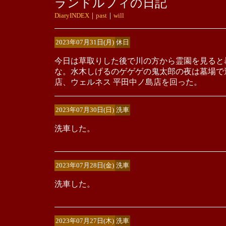
ランドルフィの日記
DiaryINDEX
｜
past
｜
will
2023年07月31日(月)
休日
今日は草取りした後で川の方から霊園を見ると
な。水木しげるのゲゲゲの鬼太郎の夜は墓場で
店、ウェルネス 平田中ノ島店を回った。
2023年07月30日(日)
洗車
洗車した。
2023年07月28日(金)
洗車
洗車した。
2023年07月27日(木)
洗車