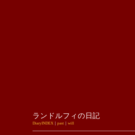
ランドルフィの日記
DiaryINDEX
｜
past
｜
will