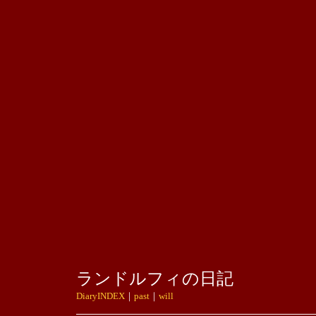
ランドルフィの日記
DiaryINDEX
｜
past
｜
will