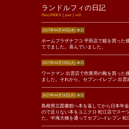
ランドルフィの日記
DiaryINDEX
｜
past
｜
will
2025年04月30日(水)
休日
ホームプラザナフコ 平田店で鋸を買った
てでました。喜んでいました。
2025年04月29日(火)
休日
ワークマン 出雲店で作業用の靴を買った
ました。それから、セブン-イレブン 出
2025年04月28日(月)
休日
島根県立図書館へ本を返してから日本年金
ので足りない本をユニクロ 松江店でスー
た。中海大橋を通ってセブン-イレブン 