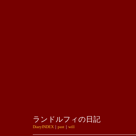
ランドルフィの日記
DiaryINDEX
｜
past
｜
will