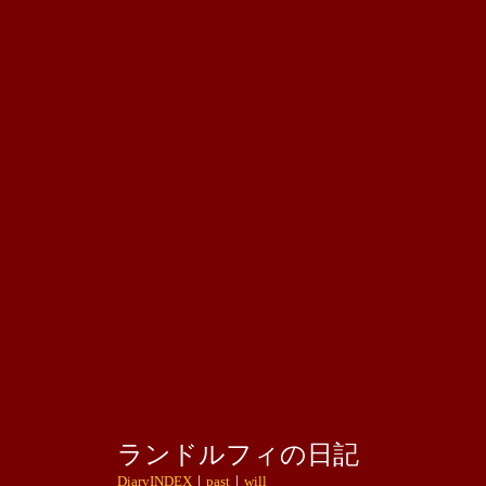
ランドルフィの日記
DiaryINDEX
｜
past
｜
will