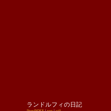
ランドルフィの日記
DiaryINDEX
｜
past
｜
will