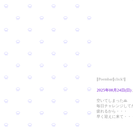
∥Poembar∥click!∥
2025年08月24日(日)
空いてしまった🙏
毎日チャレンジして
疲れるから・・・
早く迎えに来て・・