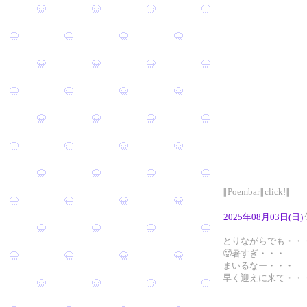
∥Poembar∥click!∥
2025年08月03日(日)
とりながらでも・・
🥵暑すぎ・・・
まいるなー・・・
早く迎えに来て・・