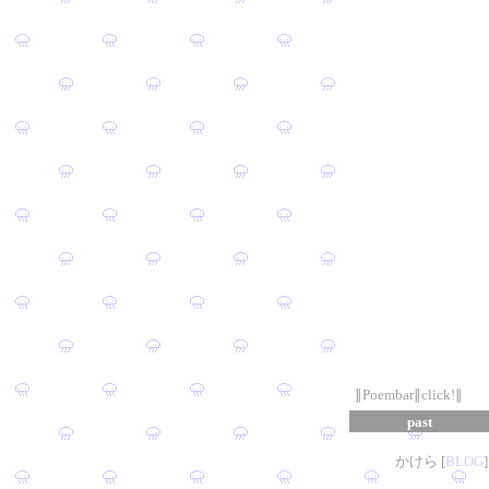
∥Poembar∥click!∥
past
かけら [
B
L
OG
]