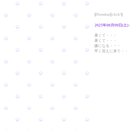
∥Poembar∥click!∥
2025年08月09日(土)
暑くて・・・
暑くて・・・
嫌になる・・・
早く迎えに来て・・