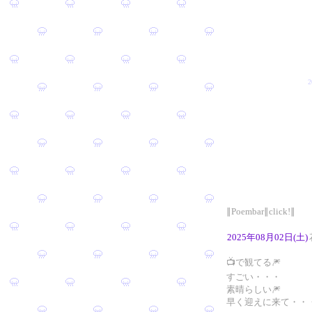
∥Poembar∥click!∥
2025年08月02日(土)
📺で観てる🎆
すごい・・・
素晴らしい🎆
早く迎えに来て・・