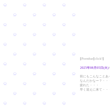
∥Poembar∥click!∥
2025年08月05日(火)
前にもこんなことあ
なんだかなー？・・
疲れた・・・
早く迎えに来て・・