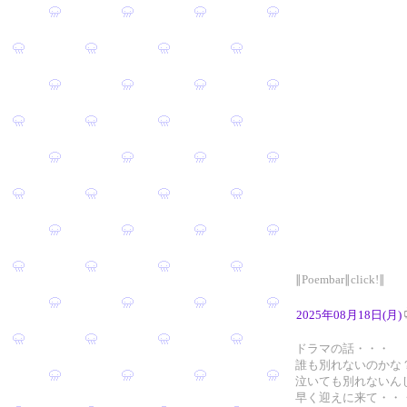
∥Poembar∥click!∥
2025年08月18日(月)
ドラマの話・・・
誰も別れないのかな
泣いても別れないん
早く迎えに来て・・