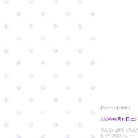
∥Poembar∥click!∥
2025年08月16日(土)
そんなに嫌だったん
もう行かないし・・