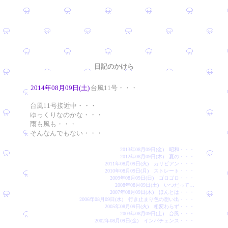
日記のかけら
2014年08月09日(土)
台風11号・・・
台風11号接近中・・・
ゆっくりなのかな・・・
雨も風も・・・
そんなんでもない・・・
2013年08月09日(金) 昭和・・・
2012年08月09日(木) 夏の・・・
2011年08月09日(火) カリビアン・・・
2010年08月09日(月) ストレート・・・
2009年08月09日(日) ゴロゴロ・・・
2008年08月09日(土) いつだって…
2007年08月09日(木) ほんとは・・・
2006年08月09日(水) 行き止まり色の想い出・・・
2005年08月09日(火) 相変わらず・・・
2003年08月09日(土) 台風・・・
2002年08月09日(金) インパチェンス・・・