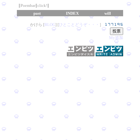
∥Poembar∥click!∥
past
INDEX
will
かけら [
B
L
OG
] [
ひとことどうぞ・・・
］
My追加