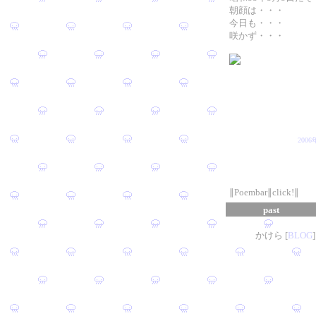
朝顔は・・・
今日も・・・
咲かず・・・
200
∥Poembar∥click!∥
past
かけら [
B
L
OG
]