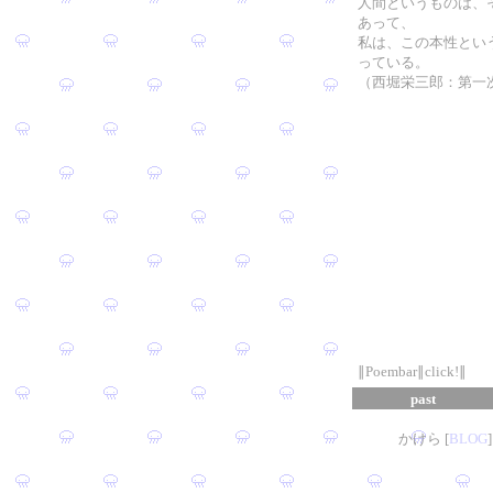
人間というものは、
あって、
私は、この本性とい
っている。
（西堀栄三郎：第一
∥Poembar∥click!∥
past
かけら [
B
L
OG
]