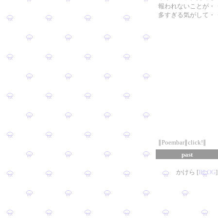
報われないことが・
多すぎる気がして・
∥Poembar∥click!∥
past
かけら [
B
L
OG
]