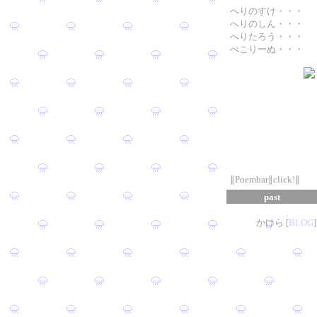
へりのすけ・・・
へりのしん・・・
へりたろう・・・
ぺこりーぬ・・・
∥Poembar∥click!∥
past
かけら [
B
L
OG
]