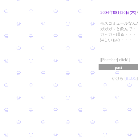
2004年08月26日(木)
モスコミュールなん
ガガガ～と飲んで・
ガ～ガ～眠る・・・
淋しいもの・・・
∥Poembar∥click!∥
past
かけら [
B
L
OG
]