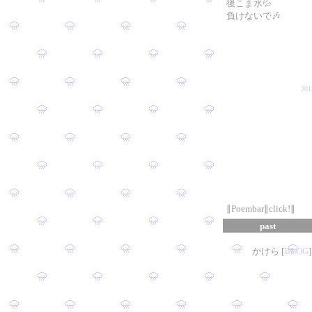
後こま水💦
負けないで🎶
20
∥Poembar∥click!∥
past
かけら [
B
L
OG
]