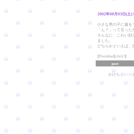
2002年08月03日(土)
小さな男の子に服を
「ん？」って言った
そんなに こわい顔
ました。
どちらかといえば、
∥Poembar∥click!∥
past
かけら [
B
L
OG
]