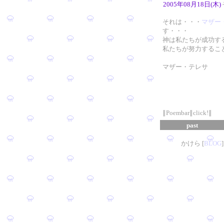
2005年08月18日(木)
それは・・・
マザー
す・・・
神は私たちが成功す
私たちが努力するこ
マザー・テレサ
∥Poembar∥click!∥
past
かけら [
B
L
OG
]