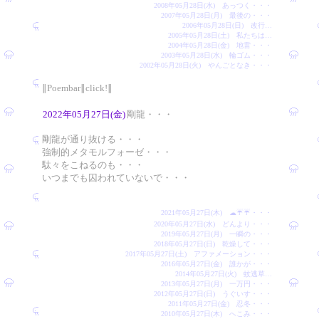
2008年05月28日(水) あっつく・・・
2007年05月28日(月) 最後の・・・
2006年05月28日(日) 改行…
2005年05月28日(土) 私たちは…
2004年05月28日(金) 地雷・・・
2003年05月28日(水) 輪ゴム・・・
2002年05月28日(火) やんごとなき・・・
∥Poembar∥click!∥
2022年05月27日(金)
剛龍・・・
剛龍が通り抜ける・・・
強制的メタモルフォーゼ・・・
駄々をこねるのも・・・
いつまでも囚われていないで・・・
2021年05月27日(木) ☁☔☔・・・
2020年05月27日(水) どんより・・・
2019年05月27日(月) 一瞬の・・・
2018年05月27日(日) 乾燥して・・・
2017年05月27日(土) アファメーション・・・
2016年05月27日(金) 誰かが・・・
2014年05月27日(火) 蚊逃草…
2013年05月27日(月) 一万円・・・
2012年05月27日(日) うぐいす・・・
2011年05月27日(金) 忍冬・・・
2010年05月27日(木) へこみ・・・