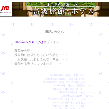
日記のかけら
2022年05月31日(火)
サブライズ・・・
瓢箪から駒・・・
残り物には福があるという感じ・・・
一旦失望したあとに花咲く希望・・・
馥郁たる香りにつつまれて・・・
2021年05月31日(月) 枇杷ジャム・・・
2020年05月31日(日) 大丈夫じゃない・・・
2019年05月31日(金) でんでらりゅうば・・・
2018年05月31日(木) 源氏蛍✨・・・
2017年05月31日(水) 迷ったり・・・
2016年05月31日(火) もう・・・
2014年05月31日(土) もう…
2013年05月31日(金) スノーリップ・・・
2012年05月31日(木) ひまわり・・・
2011年05月31日(火) ヘビ避け・・・