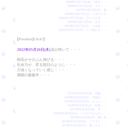
2009年05月27日(水) 74447・・・
2008年05月27日(火) ４３・・・
2007年05月27日(日) 昔…
2006年05月27日(土) エターナル…
2005年05月27日(金) 立ち上がる・・・
2004年05月27日(木) はげ・・・
2003年05月27日(火) つばめ・・・
2002年05月27日(月) １０巻から・・・
∥Poembar∥click!∥
2022年05月26日(木)
花が咲いて・・・
樹高がそのぶん伸びる・・・
生命力が、昇る朝日のように・・・
力強くなっていく感じ・・・
満開の薔薇🌹・・・
2021年05月26日(水) 月蝕・・・
2020年05月26日(火) 今朝は・・・
2019年05月26日(日) ぁっぃ・・・
2018年05月26日(土) 自負・・・
2017年05月26日(金) 🌹・・・
2015年05月26日(火) シロクマさんの・・・
2014年05月26日(月) 挿し木…
2013年05月26日(日) ドクダミ・・・
2012年05月26日(土) 崖っぷち・・・