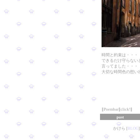
時間と約束は・・・
できるだけ守らない
言ってました・・・
大切な時間色の想い
∥Poembar∥click!∥
past
かけら [
B
L
OG
]