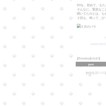
PHを、初めて、も
そんなに、緊急なこ
聞いてたのとは、ち
２回も、鳴って、び
５月のバラ
2004年05
∥Poembar∥click!∥
past
かけら [
B
L
OG
]