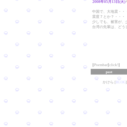
2008年05月13日(火)
中国で、大地震・・
震度７とか？・・・
少しでも、被害が、
台湾の先輩は、どう
∥Poembar∥click!∥
past
かけら [
B
L
OG
]