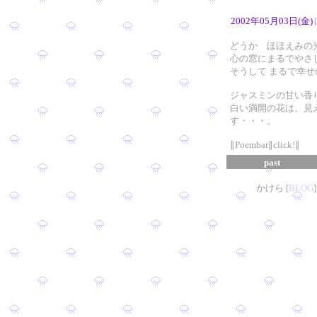
2002年05月03日(金)
どうか ほほえみの
心の窓にまるでやさ
そうして まるで幸せ
ジャスミンの甘い香り
白い満開の花は、見
す・・・。
∥Poembar∥click!∥
past
かけら [
B
L
OG
]