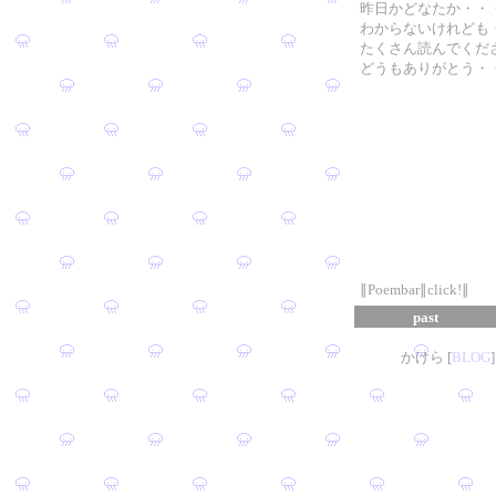
昨日かどなたか・・
わからないけれども
たくさん読んでくだ
どうもありがとう・
∥Poembar∥click!∥
past
かけら [
B
L
OG
]