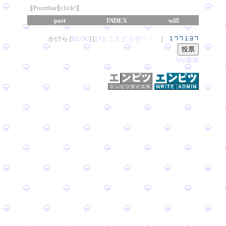
∥Poembar∥click!∥
past
INDEX
will
かけら [
B
L
OG
] [
ひとことどうぞ・・・
］
My追加