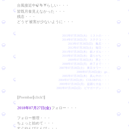
台風接近中🍃🌀☔️らしい・・・
皆既月食見えなかった・・・
残念・・・
どうぞ 被害が少ないように・・・
2015年07月28日(火) ミストの・・・
2014年07月28日(月) ステテコ・・・
2013年07月28日(日) 亀石・・・
2012年07月28日(土) 毎日・・・
2011年07月28日(木) 銀メダル・・・
2010年07月28日(水) 曇りがち・・・
2009年07月28日(火) 男と・・・
2008年07月28日(月) 終了まで・・・
2007年07月28日(土) 東京タワー・・・
2006年07月28日(金) go…
2005年07月28日(木) 真ん中の・・・
2004年07月28日(水) COLORFUL・・・
2003年07月28日(月) 盆踊り大会・・・
2002年07月28日(日) ビヤガーデン・・・
∥Poembar∥click!∥
2018年07月27日(金)
フォロー・・・
フォロー整理・・・
ちょっと始めて・・・
すぐやんぴとんぴ・・・