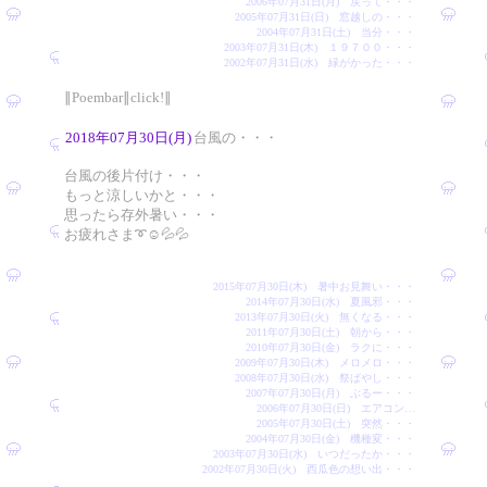
2006年07月31日(月) 戻って・・・
2005年07月31日(日) 窓越しの・・・
2004年07月31日(土) 当分・・・
2003年07月31日(木) １９７００・・・
2002年07月31日(水) 緑がかった・・・
∥Poembar∥click!∥
2018年07月30日(月)
台風の・・・
台風の後片付け・・・
もっと涼しいかと・・・
思ったら存外暑い・・・
お疲れさま➰☺️💦💦
2015年07月30日(木) 暑中お見舞い・・・
2014年07月30日(水) 夏風邪・・・
2013年07月30日(火) 無くなる・・・
2011年07月30日(土) 朝から・・・
2010年07月30日(金) ラクに・・・
2009年07月30日(木) メロメロ・・・
2008年07月30日(水) 祭ばやし・・・
2007年07月30日(月) ぶるー・・・
2006年07月30日(日) エアコン…
2005年07月30日(土) 突然・・・
2004年07月30日(金) 機種変・・・
2003年07月30日(水) いつだったか・・・
2002年07月30日(火) 西瓜色の想い出・・・