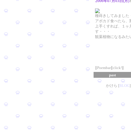
2006年07月03日(月)
種蒔きしてみました
アボカド食べたら、
上手くすれば、１ヶ
す・・・
観葉植物になるみた
∥Poembar∥click!∥
past
かけら [
B
L
OG
]