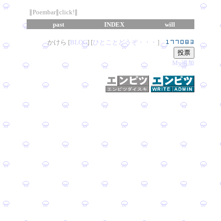
∥Poembar∥click!∥
past
INDEX
will
かけら [
B
L
OG
] [
ひとことどうぞ・・・
］
My追加