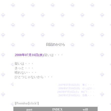
日記のかけら
2008年07月16日(水)
疑いは・・・
疑いは・・・
きっと・・・
晴れない・・・
ひとつじゃないから・・・
2007年07月16日(月) 漸く・・・
2006年07月16日(日) やっぱり…
2005年07月16日(土) ｶﾙﾋﾟｽ・・・
2002年07月16日(火) 台風・・・
∥Poembar∥click!∥
past
INDEX
will