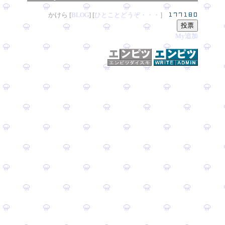
かけら [
B
L
OG
] [
ひとことどうぞ・・・
］
My追加