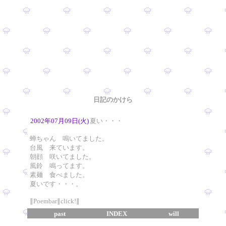
日記のかけら
2002年07月09日(火)
夏い・・・
蝉ちゃん 鳴いてました。
台風 来ています。
朝顔 咲いてました。
風鈴 鳴ってます。
素麺 食べました。
夏いです・・・。
∥Poembar∥click!∥
past
INDEX
will