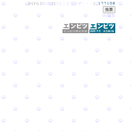
かけら [
B
L
OG
] [
ひとことどうぞ・・・
］
My追加