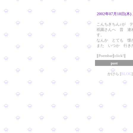
2002年07月18日(木)
こんちきちん♪が 
祇園さんへ 昔 連
す。
なんか とても 懐
また いつか 行き
∥Poembar∥click!∥
past
かけら [
B
L
OG
]