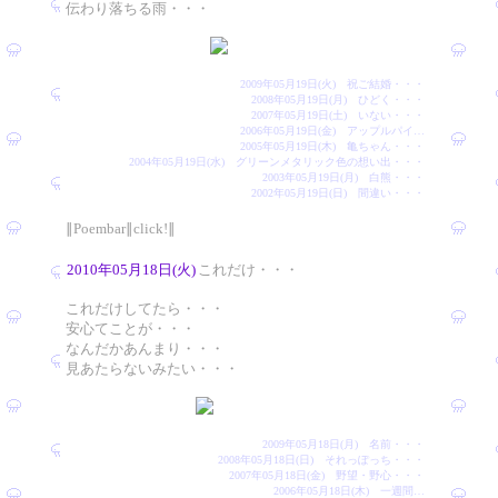
伝わり落ちる雨・・・
2009年05月19日(火) 祝ご結婚・・・
2008年05月19日(月) ひどく・・・
2007年05月19日(土) いない・・・
2006年05月19日(金) アップルパイ…
2005年05月19日(木) 亀ちゃん・・・
2004年05月19日(水) グリーンメタリック色の想い出・・・
2003年05月19日(月) 白熊・・・
2002年05月19日(日) 間違い・・・
∥Poembar∥click!∥
2010年05月18日(火)
これだけ・・・
これだけしてたら・・・
安心てことが・・・
なんだかあんまり・・・
見あたらないみたい・・・
2009年05月18日(月) 名前・・・
2008年05月18日(日) それっぽっち・・・
2007年05月18日(金) 野望・野心・・・
2006年05月18日(木) 一週間…