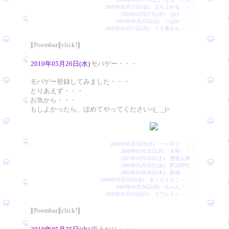
2005年05月27日(金) 立ち上がる・・・
2004年05月27日(木) はげ・・・
2003年05月27日(火) つばめ・・・
2002年05月27日(月) １０巻から・・・
∥Poembar∥click!∥
2010年05月26日(水)
モバゲー・・・
モバゲー登録してみました・・・
とりあえず・・・
お魚から・・・
もしよかったら、ほめてやってください<(_ _)>
2009年05月26日(火) 一ヶ月で・・・
2008年05月26日(月) 大雨・・・
2007年05月26日(土) 透明人間…
2006年05月26日(金) 即決即行…
2005年05月26日(木) 面倒・・・
2004年05月26日(水) まくらくさこ・・・
2003年05月26日(月) ちゃん・・・
2002年05月26日(日) リフレイン・・・
∥Poembar∥click!∥