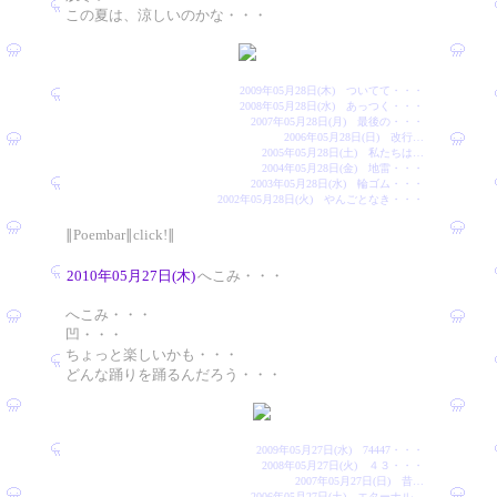
この夏は、涼しいのかな・・・
2009年05月28日(木) ついてて・・・
2008年05月28日(水) あっつく・・・
2007年05月28日(月) 最後の・・・
2006年05月28日(日) 改行…
2005年05月28日(土) 私たちは…
2004年05月28日(金) 地雷・・・
2003年05月28日(水) 輪ゴム・・・
2002年05月28日(火) やんごとなき・・・
∥Poembar∥click!∥
2010年05月27日(木)
へこみ・・・
へこみ・・・
凹・・・
ちょっと楽しいかも・・・
どんな踊りを踊るんだろう・・・
2009年05月27日(水) 74447・・・
2008年05月27日(火) ４３・・・
2007年05月27日(日) 昔…
2006年05月27日(土) エターナル…