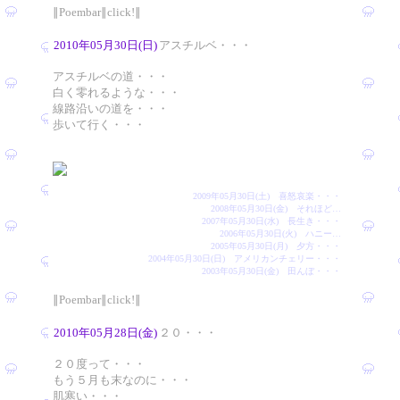
∥Poembar∥click!∥
2010年05月30日(日)
アスチルベ・・・
アスチルベの道・・・
白く零れるような・・・
線路沿いの道を・・・
歩いて行く・・・
2009年05月30日(土) 喜怒哀楽・・・
2008年05月30日(金) それほど…
2007年05月30日(水) 長生き・・・
2006年05月30日(火) ハニー…
2005年05月30日(月) 夕方・・・
2004年05月30日(日) アメリカンチェリー・・・
2003年05月30日(金) 田んぼ・・・
∥Poembar∥click!∥
2010年05月28日(金)
２０・・・
２０度って・・・
もう５月も末なのに・・・
肌寒い・・・