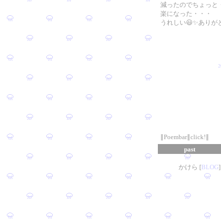
減ったのでちょっと
楽になった・・・
うれしい😃✨ありが
∥Poembar∥click!∥
past
かけら [
B
L
OG
]