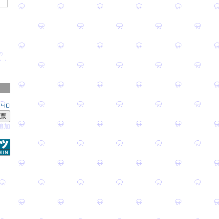
間の…
・・・
追加