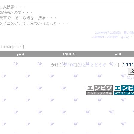
出人捜索・・・
OSが来たので・・・
転車で そこら辺を、捜索・・・
ンビニのとこで、みつかりました・・・
2004年04月25日(日) 長い
2003年04月25日(金) きみと
oembar∥click!∥
past
INDEX
will
かけら [
B
L
OG
] [
ひとことどうぞ・・・
］
My