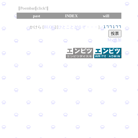
∥Poembar∥click!∥
past
INDEX
will
かけら [
B
L
OG
] [
ひとことどうぞ・・・
］
My追加