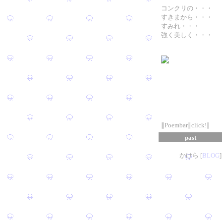
コンクリの・・・
すきまから・・・
すみれ・・・
強く美しく・・・
∥Poembar∥click!∥
past
かけら [
B
L
OG
]