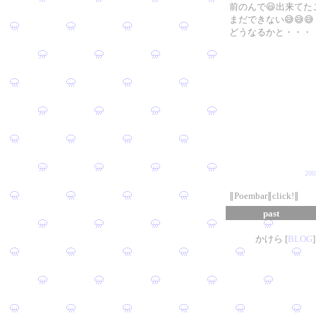
前のんで😃出来てた
まだできない😅😅😅
どうなるかと・・・
20
∥Poembar∥click!∥
past
かけら [
B
L
OG
]