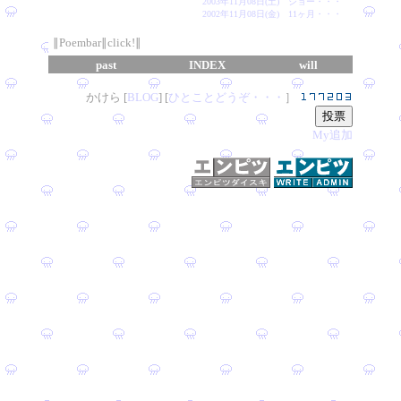
2003年11月08日(土) ショー・・・
2002年11月08日(金) 11ヶ月・・・
∥Poembar∥click!∥
past
INDEX
will
かけら [
B
L
OG
] [
ひとことどうぞ・・・
］
My追加