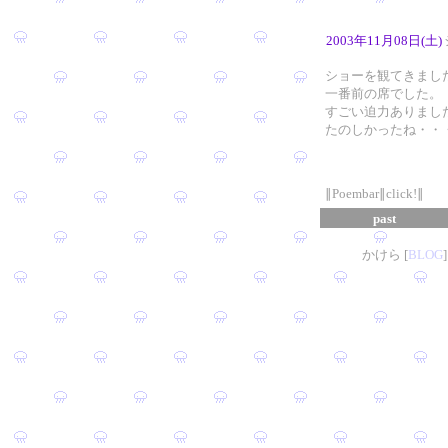
2003年11月08日(土)
ショーを観てきまし
一番前の席でした。
すごい迫力ありまし
たのしかったね・・
∥Poembar∥click!∥
past
かけら [
B
L
OG
]