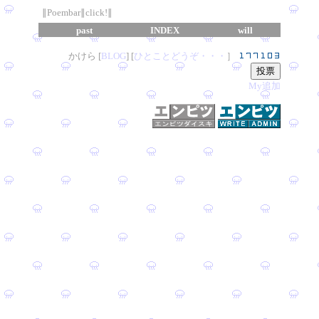
∥Poembar∥click!∥
past
INDEX
will
かけら [
B
L
OG
] [
ひとことどうぞ・・・
］
My追加