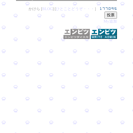
かけら [
B
L
OG
] [
ひとことどうぞ・・・
］
My追加