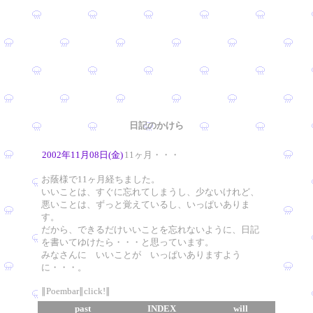
日記のかけら
2002年11月08日(金)
11ヶ月・・・
お蔭様で11ヶ月経ちました。
いいことは、すぐに忘れてしまうし、少ないけれど、
悪いことは、ずっと覚えているし、いっぱいありま
す。
だから、できるだけいいことを忘れないように、日記
を書いてゆけたら・・・と思っています。
みなさんに いいことが いっぱいありますよう
に・・・。
∥Poembar∥click!∥
past
INDEX
will