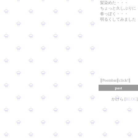
髪染めた・・・
ちょっと久しぶりに
春っぽく・・・
明るくしてみました
∥Poembar∥click!∥
past
かけら [
B
L
OG
]