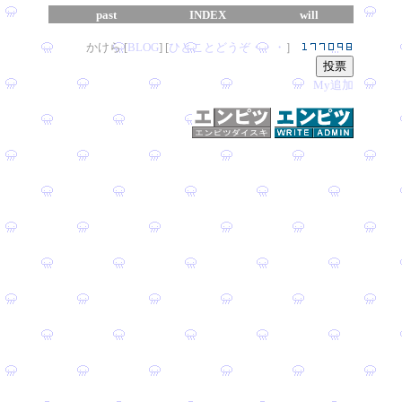
past
INDEX
will
かけら [
B
L
OG
] [
ひとことどうぞ・・・
］
My追加