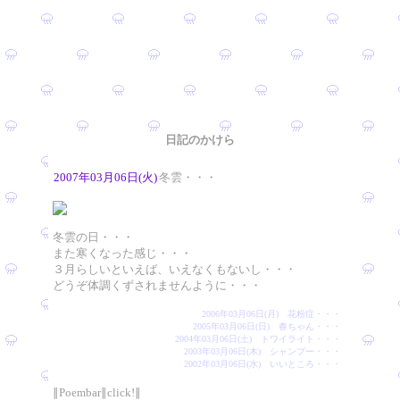
日記のかけら
2007年03月06日(火)
冬雲・・・
冬雲の日・・・
また寒くなった感じ・・・
３月らしいといえば、いえなくもないし・・・
どうぞ体調くずされませんように・・・
2006年03月06日(月) 花粉症・・・
2005年03月06日(日) 春ちゃん・・・
2004年03月06日(土) トワイライト・・・
2003年03月06日(木) シャンプー・・・
2002年03月06日(水) いいところ・・・
∥Poembar∥click!∥