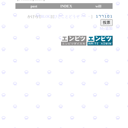
past
INDEX
will
かけら [
B
L
OG
] [
ひとことどうぞ・・・
］
My追加