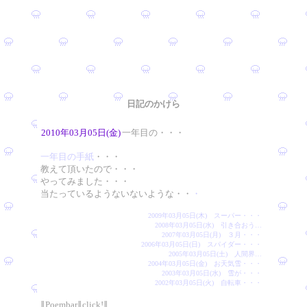
日記のかけら
2010年03月05日(金)
一年目の・・・
一年目の手紙
・・・
教えて頂いたので・・・
やってみました・・・
当たっているようないないような・・
・
2009年03月05日(木) スーパー・・・
2008年03月05日(水) 引き合おう…
2007年03月05日(月) ３月・・・
2006年03月05日(日) スパイダー・・・
2005年03月05日(土) 人間界…
2004年03月05日(金) お天気雪・・・
2003年03月05日(水) 雪が・・・
2002年03月05日(火) 自転車・・・
∥Poembar∥click!∥