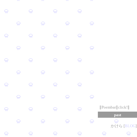
∥Poembar∥click!∥
past
かけら [
B
L
OG
]