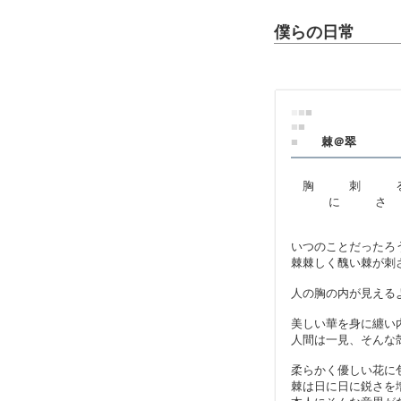
僕らの日常
■
■
■
■
■
■
棘＠翠
胸 刺 
に さ 
いつのことだったろ
棘棘しく醜い棘が刺
人の胸の内が見える
美しい華を身に纏い
人間は一見、そんな
柔らかく優しい花に
棘は日に日に鋭さを