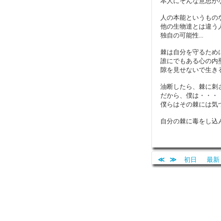
本人にそんな意思が
人の本能というもの
他の生物達とは違う
独自の可能性...
棘は自分を守るため
誰にでもある心の内
隙を見せないで生き
油断したら、棘に刺
だから、僕は・・・
僕らはその棘には気
自分の棘に毒をし込
≪
≫
初日
最新