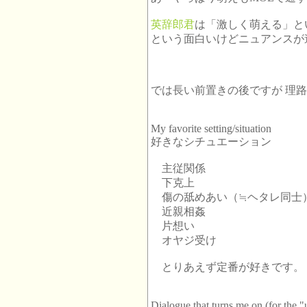
英辞郎君
は「激しく萌える」というフ
という面白いけどニュアンスが
では長い前置きの後ですが 理
My favorite setting/situation
好きなシチュエーション
主従関係
下克上
傷の舐めあい（≒ヘタレ同士
近親相姦
片想い
オヤジ受け
とりあえず定番が好きです。
Dialogue that turns me on (for the "