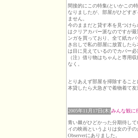
間接的にこの特集(といかこの
なりましたが、部屋がひどすぎ
ません。
今のままだと貸す本を見つけら
はクリアカバー派なのですが最
ンガを買っており、全て紙カバ
き出しで私の部屋に放置したら
は目に見えているのでカバー必
（注）借り物はちゃんと専用収
なく。
とりあえず部屋を掃除すること
本貸したら大急ぎで着物着て友
2005年11月17日(木)
みんな観に
青い棘がひどかった分期待しているBr
イの映画というよりは女の子の
Observerにありました。