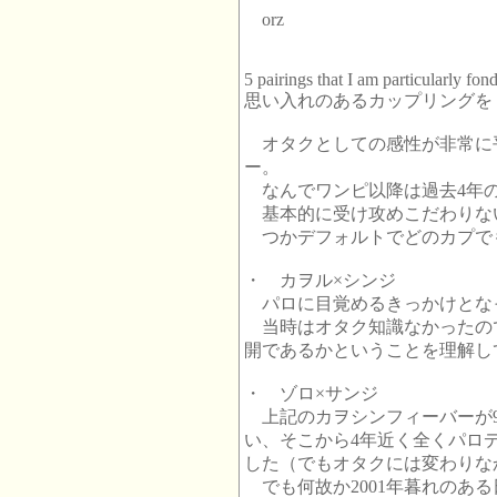
orz
5 pairings that I am particularly fond
思い入れのあるカップリングを
オタクとしての感性が非常に平
ー。
なんでワンピ以降は過去4年
基本的に受け攻めこだわりな
つかデフォルトでどのカプで
・ カヲル×シンジ
パロに目覚めるきっかけとな
当時はオタク知識なかったので
開であるかということを理解し
・ ゾロ×サンジ
上記のカヲシンフィーバーが9
い、そこから4年近く全くパロ
した（でもオタクには変わりな
でも何故か2001年暮れのあ