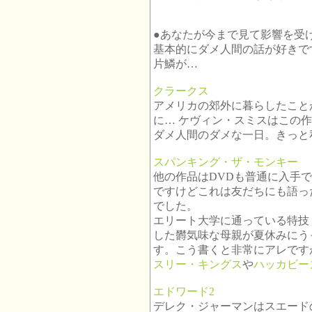
●あなたが今まで見て影響を受
基本的にダメ人間の話が好きで
片鱗が…
クラークス
アメリカの郊外に暮らしたこと
に… ケヴィン・スミスはこの
ダメ人間のダメな一日。きっと
スパンキング・ザ・モンキー
他の作品はDVDも普通に入手で
ですけどこれは友だちにも語っ
でした。
エリート大学に通っている特技
した欝気味な母親が夏休みにう
す。こう書くと非常にアレです
スリー・キングス
や
ハッカビー
エドワード2
デレク・ジャーマンはスエード