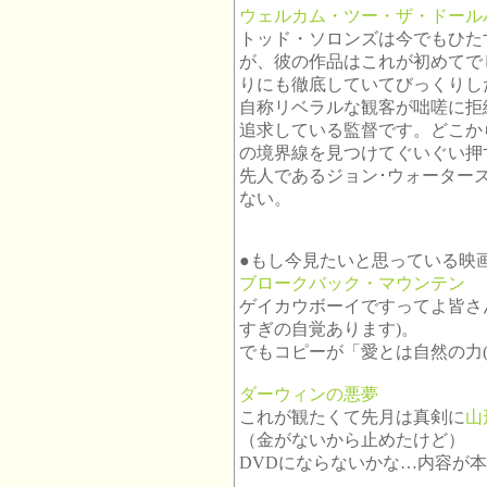
ウェルカム・ツー・ザ・ドール
トッド・ソロンズは今でもひた
が、彼の作品はこれが初めてで
りにも徹底していてびっくりし
自称リベラルな観客が咄嗟に拒
追求している監督です。どこか
の境界線を見つけてぐいぐい押
先人であるジョン･ウォーター
ない。
●もし今見たいと思っている映
ブロークバック・マウンテン
ゲイカウボーイですってよ皆さ
すぎの自覚あります)。
でもコピーが「愛とは自然の力(
ダーウィンの悪夢
これが観たくて先月は真剣に
山
（金がないから止めたけど）
DVDにならないかな…内容が