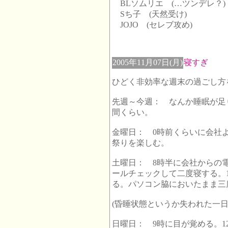
BLソムリエ (…ツンデレ？)
Sち子 (天然受け)
JOJO (セレブ攻め)
2005年11月07日(月)
寝すぎ
ひどく非効率な週末の過ごし方
先週～今週： なんか睡眠が足
間くらい。
金曜日： 0時前くらいに会社
祭りを楽しむ。
土曜日： 8時半に会社からの
ールチェックして二度寝する。
る。パソコン脇においたまま三
(昏睡状態というか失われた一日
日曜日： 9時に目が覚める。1