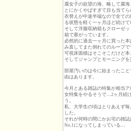
腐女子の欲望の海、略して腐海
とにかくやばすぎて目も当てら
衣替えが中途半端なので全ての
る状態を軽く一ヶ月ほど続けて
そして洋服収納箱もクローゼッ
箱で塞がっています。
必然的に過去一ヶ月に買った本
み直してまた倒れてのループで
可視床面積はそこそこだけど本
そしてジャンプとモーニングを
部屋汚いのは今に始まったこと
由はあります。
今月とある雑誌の特集が相当ア
女特集をやるそうで…2ヶ月続
う。
私、大学生の頃はとりあえず毎
した。
それが何時の間にかお宅の雑誌
No.1になってしまっている…