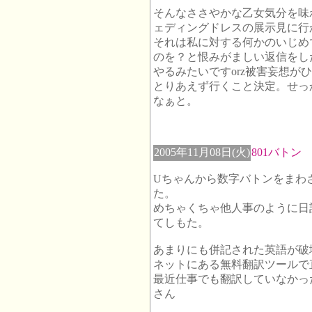
そんなささやかな乙女気分を味
ェディングドレスの展示見に
それは私に対する何かのいじめ
のを？と恨みがましい返信をし
やるみたいですorz被害妄想
とりあえず行くこと決定。せっ
なぁと。
2005年11月08日(火)
801バトン
Uちゃんから数字バトンをまわ
た。
めちゃくちゃ他人事のように日
てしもた。
あまりにも併記された英語が破
ネットにある無料翻訳ツールで
最近仕事でも翻訳していなかっ
さん