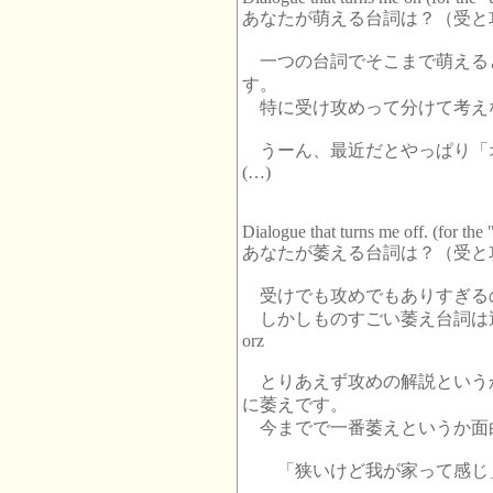
あなたが萌える台詞は？（受と
一つの台詞でそこまで萌える
す。
特に受け攻めって分けて考え
うーん、最近だとやっぱり「オ
(…)
Dialogue that turns me off. (for the
あなたが萎える台詞は？（受と
受けでも攻めでもありすぎるの
しかしものすごい萎え台詞は
orz
とりあえず攻めの解説という
に萎えです。
今までで一番萎えというか面
「狭いけど我が家って感じ