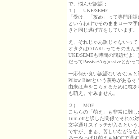
で、悩んだ訳語：
１） UKE/SEME
「受け」「攻め」って専門用語(
というわけでそのままローマ字
きと同じ逃げ方をしています。
え、それじゃあ訳じゃないって
オタクはOTAKUってそのまん
UKE/SEMEも時間の問題だよ
だってPassive/Aggressiv
一応何か良い訳語ないかなぁと
Pillow Biterという蔑称がある
由来は声をこらえるために枕を
も萌え。すみません。
２） MOE
こちらの「萌え」も非常に難し
Turn-offと訳した関係でそれの
文字通りスイッチが入るという
ですが、まぁ、苦しいながらな
あーやっぱり萌えもMOEで通