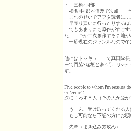
・ 三橋×阿部
榛名×阿部が僅差で次点。一
これのせいでアフタ読者に…
早売り買いに行ったりするほ
でもあまりにも原作がすごす
た。 つか二次創作する余地が
一応現在のジャンルなので冬
他にはトッキュー！で真田隊長
ーで門脇×瑞垣と豪×巧、リ○テ
す。
Five people to whom I'm passing the
or "seme")
次にまわす５人（その人が受か
うーん、受け取ってくれる人
もし可能なら下記の方にお願
先輩（まき込み方攻め）