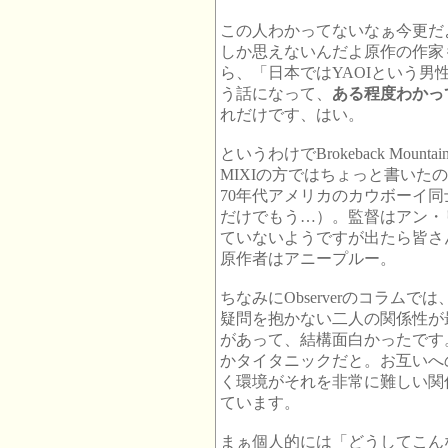
この人わかってないなぁ今更だ
しか思えないんだよ原作の作家
ら、「日本ではYAOIという
う話になって、
ある程度わかっ
れだけです、はい。
というわけでBrokeback Mo
MIXIの方ではちょっと書いた
70年代アメリカのカウボーイ同
だけでもう…）。監督はアン・
ていないようですが出たら皆さ
原作者はアニープルー。
ちなみにObserverのコラム
疑問を抱かない二人の関係性が
があって、結構面白かったです
かタイタニックだと。お互いへ
く環境がそれを非常に難しい関
ています。
まぁ個人的には「どうしてこん