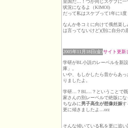
皇国だ…！つか同じスケブに一
状況になるよ（KIMOI)
だって私はスケブって1年に1
なんか冬コミに向けて俄然楽し
は言ってないけど)(別に自分の
2005年11月18日(金)
サイト更新
学研がBL小説のレーベルを新
庫」。
いや、もしかしたら昔からあっ
りましたよ。
学研…？BL…？ということで
家さんの別レーベルで絶版にな
ちなみに
男子高生が想像妊娠
す
更に傾きましたよ…orz
そんな傾いている私を更に追い