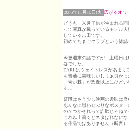
2005年11月15日(火)
広がるオワ
どうも、来月子供が生まれる同
って写真が載っているモデル夫
している吉田です。
初めてたまごクラブという雑誌
今更週末の話ですが、土曜日は
谷でした。
EARLはウェイトレスがあま
も普通に美味しいしまぁ良かっ
「青い棘」が想像以上にひどい
す…
普段はもう少し映画の趣味は良
あんなに思わせぶりなポスター
の？つかそれって詐欺じゃね？
これ以上書くとネタばれなにな
る作品ではありません（断言）