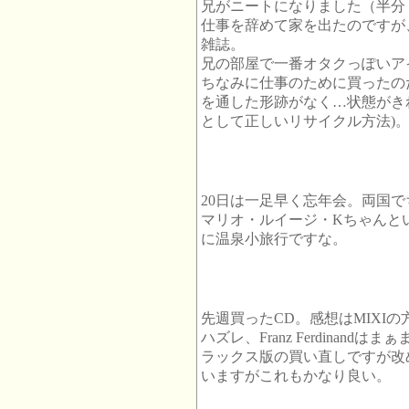
兄がニートになりました（半
仕事を辞めて家を出たのですが
雑誌。
兄の部屋で一番オタクっぽいア
ちなみに仕事のために買ったの
を通した形跡がなく…状態がき
として正しいリサイクル方法)
20日は一足早く忘年会。両国
マリオ・ルイージ・Kちゃんと
に温泉小旅行ですな。
先週買ったCD。感想はMIXIの方に
ハズレ、Franz Ferdinand
ラックス版の買い直しですが改めて傑
いますがこれもかなり良い。