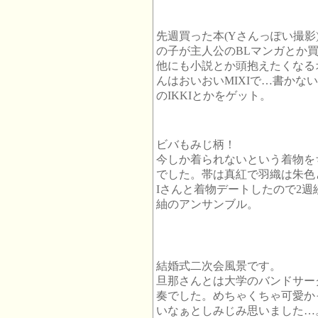
先週買った本(Yさんっぽい撮
の子が主人公のBLマンガとか
他にも小説とか頭抱えたくなる
んはおいおいMIXIで…書かな
のIKKIとかをゲット。
ビバもみじ柄！
今しか着られないという着物を
でした。帯は真紅で羽織は朱色
Iさんと着物デートしたので2
紬のアンサンブル。
結婚式二次会風景です。
旦那さんとは大学のバンドサー
奏でした。めちゃくちゃ可愛か
いなぁとしみじみ思いました…