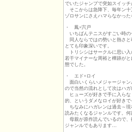
でいたジャンプで突如スイッチ
そこからは急降下、毎年ン十万
ゾロサンにさえハマらなかったらっ！
・ 鳳×宍戸
いちばんテニスがすごい時の
同人ならではの勢いと熱さと
とても印象深いです。
トリシシはサークルに思い入
若干マイナーな周裕と樺跡がと
態でした。
・ エド×ロイ
面白いくらいメジャージャン
ので当然の流れとして次はハガ
ヒューズが好きで手に入らな
的、というダメなロイが好きで
ちなみにハガレンは過去～現
読みたくなるジャンルです。何
母親が原作読んでいるので、
ジャンルでもあります…