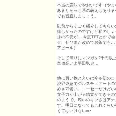
本当の意味でやおいです（やま
あまりそっち系の萌えもありま
でも観直しましょう。
以前からすごく紹介してもらい
嬉しかったのですけど私のしょ
抹の不安が… 今度TFTとかで
ぜ、ぜひまた改めてお茶でも…
アピール）
そして帰りにマンガを7千円以
単価高いよ平田弘史…
他に買い物とえいば今冬初のコ
渋谷東急でジルスチュアートの
めさ可愛い。コーセーだけどい
女子力が上がる錯覚ができるの
のようで、匂いのキツさはアナ
す。明日になってもこれくらい
くてはいけないorz