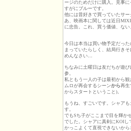
ージのためだけに購入。見事に
すがにブルーです。
他には昔好きで買っていたサー
あ、映画本に関しては近日MIX
に忠告。これ、買う価値、ない
今日は本当は買い物予定だった
まっていたらしく、結局行きそ
めんなさい…
ちなみに土曜日は友だちが遊び
参。
私ともう一人の子は最初から観
ムロが再会するシーン
から
再生
からスタートということ)。
もうね、すごいです。シャアも
す。
でもSち子がここまで目を輝か
でした。シャアに真剣にKOIし
かっこよくて直視できないから