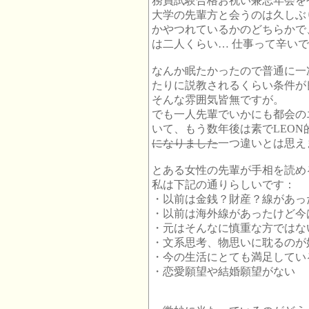
務員試験合格お祝い兼忘年会を
大学の先輩方と会うのは久しぶ
かやつれているかのどちらかで
は二人くらい… 仕事って辛い
なんか眠たかったので普通に一
たりに説教されるくらい条件が
そんな雰囲気皆無ですが。
でも一人先輩でいかにも都会の
いて、もう数年後は素でLEO
になりました
一つ違いとは思え
とある女性の先輩が手相を読め
私は下記の通りらしいです：
・以前は金銭？財産？線があっ
・以前は海外線があったけど今
・元はそんなに慎重な方ではな
・文系思考、物思いに耽るのが
・今の生活にとても満足してい
・恋愛願望や結婚願望がない