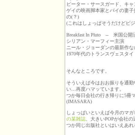
ピーター・サースガード、キャ
ゲイの映画脚本家とバイの妻子
の(？)
(これはしょっぱそうだけどビ
Breakfast In Pluto -- 米
シリアン・マーフィー主演
ニール・ジョーダンの最新作な
1970年代のトランスヴェスタ
そんなところです。
そういえば今はおお振りを通勤
い…再度ハマッています。
つか毎日会社の行き帰りに5冊
(IMASARA)
しょっぱいといえば今月のマガ
の某雑誌
、大きいPOPが会社
つか同じ出版社といはいえあれ