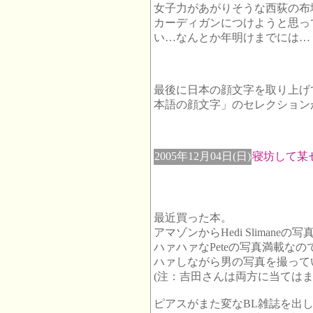
女子力があがりそうな西荻の布
カーディガンにつけようと思っ
い…なんとか年明けまでには…
最後に日本の顔文字を取り上げ
本語の顔文字」のセレクション
2005年12月04日(日)
寝坊して某
最近買った本。
アマゾンからHedi Sliman
ハァハァなPeteの写真満載なので
ハァしながら男の写真を撮っ
(注：吉田さんは両方に当てはま
ピアスがまた変なBL雑誌を出