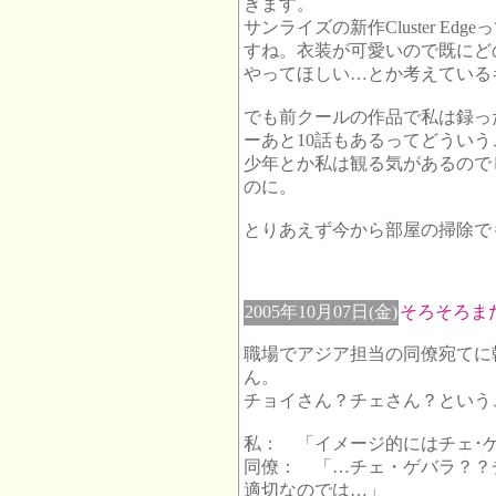
きます。
サンライズの新作Cluster E
すね。衣装が可愛いので既にど
やってほしい…とか考えている
でも前クールの作品で私は録っ
ーあと10話もあるってどうい
少年とか私は観る気があるので
のに。
とりあえず今から部屋の掃除で
2005年10月07日(金)
そろそろま
職場でアジア担当の同僚宛てに
ん。
チョイさん？チェさん？という
私： 「イメージ的にはチェ･
同僚： 「…チェ・ゲバラ？？
適切なのでは…」