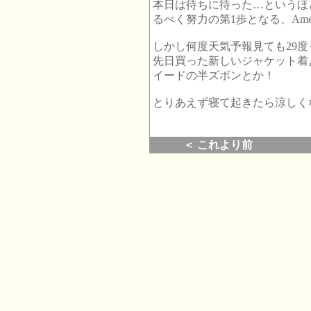
本日は待ちに待った…というほ
るべく努力の第1歩となる、Americ
しかし何度天気予報見ても29度
先日買った新しいジャケット着
イードの半ズボンとか！
とりあえず寝て起きたら涼しく
＜ これより前