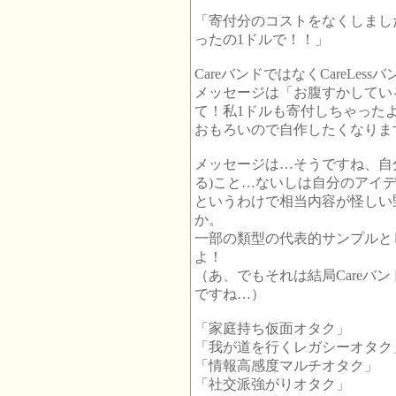
「寄付分のコストをなくしまし
ったの1ドルで！！」
CareバンドではなくCareLess
メッセージは「お腹すかしてい
て！私1ドルも寄付しちゃった
おもろいので自作したくなりま
メッセージは…そうですね、自
る)こと…ないしは自分のアイ
というわけで相当内容が怪しい
か。
一部の類型の代表的サンプルと
よ！
（あ、でもそれは結局Careバンド
ですね…）
「家庭持ち仮面オタク」
「我が道を行くレガシーオタク
「情報高感度マルチオタク」
「社交派強がりオタク」