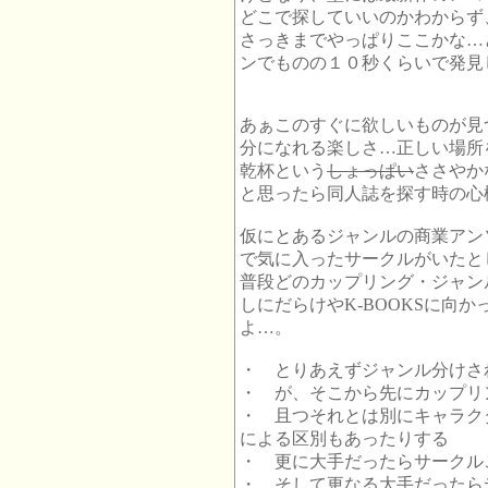
どこで探していいのかわからず
さっきまでやっぱりここかな…
ンでものの１０秒くらいで発見
あぁこのすぐに欲しいものが見
分になれる楽しさ…正しい場所
乾杯という
しょっぱい
ささやか
と思ったら同人誌を探す時の心構
仮にとあるジャンルの商業アン
で気に入ったサークルがいたと
普段どのカップリング・ジャン
しにだらけやK-BOOKSに向
よ…。
・ とりあえずジャンル分けさ
・ が、そこから先にカップリ
・ 且つそれとは別にキャラク
による区別もあったりする
・ 更に大手だったらサークル
・ そして更なる大手だったら