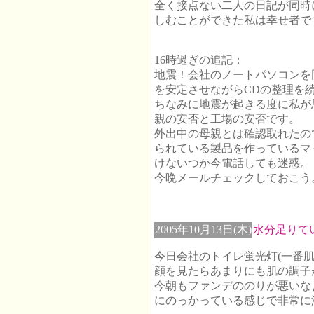
全く接点ない二人の日記が同時
しむことができた私は幸せ者で
16時過ぎの追記：
地震！会社のノートパソコンを
を安定させながらCDの整理を続
ちなみに地震が起きる度に私が
親の安否と工場の安否です。
外出中の母親とは確認取れたの
られている製品を作っているマ
けないつか今電話しても迷惑。
今晩メールチェックしておこう
2005年10月13日(木)
水分足りて
今日会社のトイレ蛍光灯(一番
顔を見たらあまりにも肌の調子
今朝もファンデののりが悪いな
にのっかっている感じで非常に