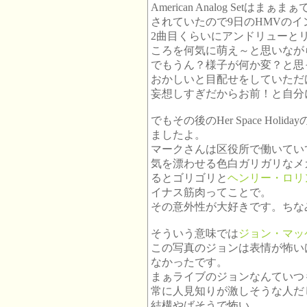
American Analog Se
されていたので9日のHMVの
2曲目くらいにアンドリューと
ころを何気に萌え～と思いなが
でもうん？様子が何か変？と思
おかしいと目配せをしていただけ
妄想しすぎだからお前！と自分
でもその後のHer Space Ho
ましたよ。
マークさんは区役所で働いてい
気を漂わせる色白ガリガリなメ
るとゴリゴリと
ヘンリー・ロリ
イナス筋肉ってことで。
その意外性が大好きです。ちな
そういう意味では
ジョン・マッ
この写真のジョンは表情が怖い
なかったです。
まぁライブのジョンなんていつ
常に人見知りが激しそうな人だ
結構やばそうで怖い。