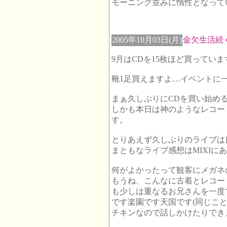
モーニング並みに惰性となって
2005年10月03日(月)
金欠生活続
9月はCDを15枚ほど買っていま
靴1足買えますよ…イベントに
まぁ久しぶりにCDを買い始め
しかも本日は神のようなレコー
す。
とりあえず久しぶりのライブは
まともなライブ感想はMIXIに
何がよかったって観客にメガネ
もうね、こんなに古着とレコー
も少しは重なるお兄さんを一度
です楽園です天国です(同じこと
チキンなので話しかけたりでき