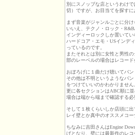
別にスノッブな店というわけで
切）ですが、お目当てを探すに
まず音楽がジャンルごとに分け
いいえ、テクノ・ロック・R&
インディーロックしか置いてい
ハードコア・エモ・USインデ
っているのです。
またそれとは別に女性と男性の
部のレーベルの場合はレコード
おぼろげに１曲だけ聴いてバン
その他は不明というようなバン
をつけていいのかわかりません
更に各セクションはABC順に
場合は端から端まで確認する必
そして１枚くらいしか店頭に出
レイ壁とか真中のオススメコー
ちなみに吉田さんはEngine 
げとなり、壁には最新作のレコ