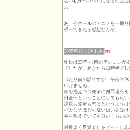
ない私がヘロヘロになるのは必
よ。
あ、今クールのアニメを一通り
帰ってきたら感想なんぞ。
2005年10月20日(木)
orz
昨日は23時～1時のテレコン
でしたが、起きたら13時半でし
当たり前の話ですが、午前半休
いけませぬ。
頭を抱えつつ先輩に謝罪連絡を
日全休ということにしてもらい
課長も先輩も怒るというよりは
バカな子ほど可愛い扱いを受け
事を教えていても良いくらいの
最近よく目覚ましをセットし忘