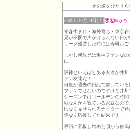
オの道をひたすら
2005年10月29日(土)
悪趣味かな
青森生まれ・海外育ち・東京在
兄が不憫で声かけられない日が
リーグ優勝した時には寿司おご
しかし何故兄は阪神ファンなの
に。
阪神といえばとある友達が井川
ァン友達だ！
何度か過去の日記で書いている
ファンではないのですけど井川
シーズン中はゴールデンの時間
戦なんかを観ている家庭なので
応なく見せられるナイターでせ
係なく応援してた結果です。
最初に登板し始めた頃から何気