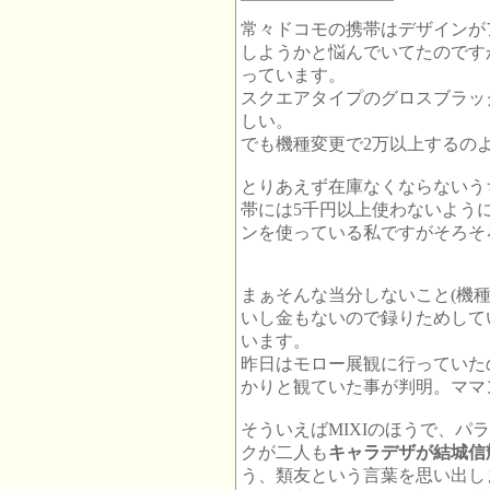
常々ドコモの携帯はデザインが
しようかと悩んでいてたのです
っています。
スクエアタイプのグロスブラッ
しい。
でも機種変更で2万以上するの
とりあえず在庫なくならないう
帯には5千円以上使わないよう
ンを使っている私ですがそろそ
まぁそんな当分しないこと(機
いし金もないので録りためして
います。
昨日はモロー展観に行っていたの
かりと観ていた事が判明。ママ
そういえばMIXIのほうで、パ
クが二人も
キャラデザが結城信
う、類友という言葉を思い出し