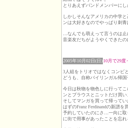
とりあえずバンドメンバーにし
しかしそんなアメリカの中学と
ンは大好きなのでやっぱり刺青
…なんでも萌えって言うのは止
音楽友だちがようやくできたの
2005年10月02日(日)
10月で29
3人組をトリオではなくコンビ
どうも、自称バイリンガル帰国
今日は秋物を物色しに行ってこ
ンとブラウスとニットだけ買い
そしてマンガを買って帰ってい
はずのFranz Ferdinand
予約していたのにさ…一向に取
に街で用事があったことを忘れ