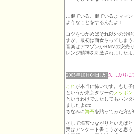
…似ている、似ているよママン
ようなことをするんだよ！
コツをつかめばそれ以外の分類
すが、最初は面食らってしまう
音楽はアマゾンかHMVの安売
レンジ精神を刺激されましたよ
2005年10月04日(火)
久しぶりに
これ
が本当に怖いです。もし子
というか東京タワーの
ノッポン
というわけでまたしてもハンタ
ましたよorz
ちなみに
海苔
を貼ってみた方が
そして海苔つながりといえばと
実はアンケート書こうかと思う